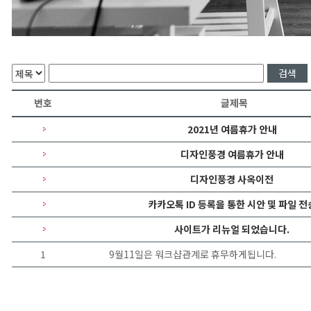
검색
번호
글제목
2021년 여름휴가 안내
디자인풍경 여름휴가 안내
디자인풍경 사옥이전
카카오톡 ID 등록을 통한 시안 및 파일 전
사이트가 리뉴얼 되었습니다.
1
9월11일은 워크샵관계로 휴무하게됩니다.