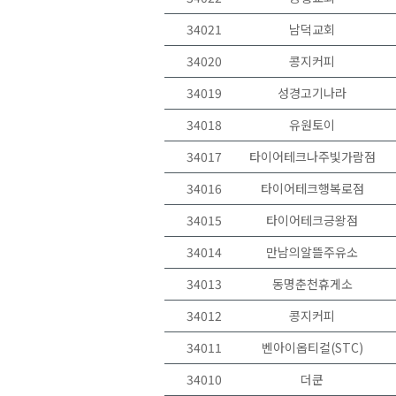
34021
남덕교회
34020
콩지커피
34019
성경고기나라
34018
유원토이
34017
타이어테크나주빛가람점
34016
타이어테크행복로점
34015
타이어테크긍왕점
34014
만남의알뜰주유소
34013
동명춘천휴게소
34012
콩지커피
34011
벤아이옵티컬(STC)
34010
더쿤