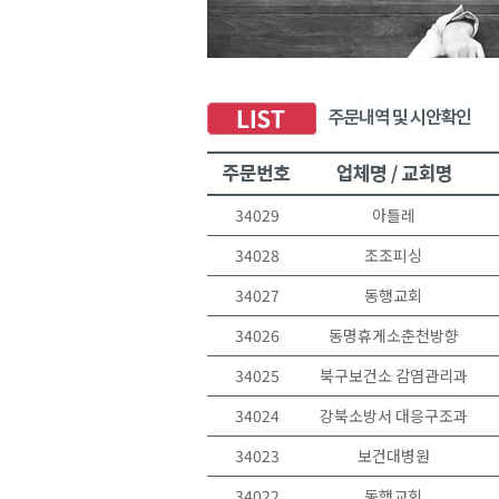
34029
아틀레
34028
조조피싱
34027
동행교회
34026
동명휴게소춘천방향
34025
북구보건소 감염관리과
34024
강북소방서 대응구조과
34023
보건대병원
34022
동행교회