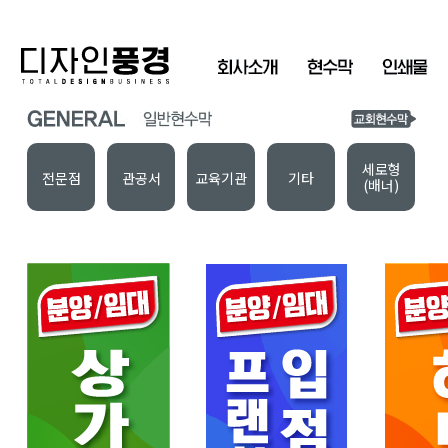
세로형
전문점
관공서
교육기관
기타
(배너)