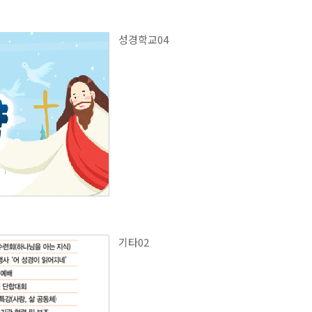
성경학교04
기타02