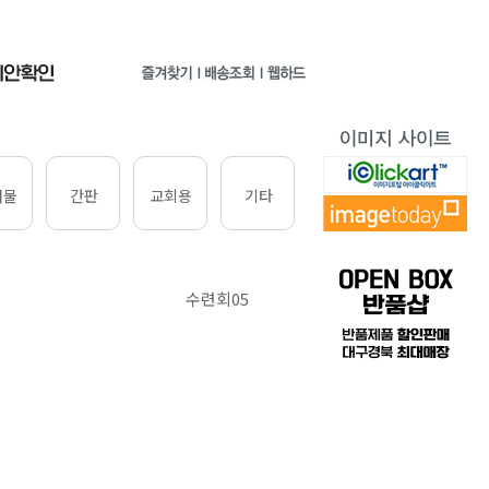
쇄물
간판
교회용
기타
수련회05