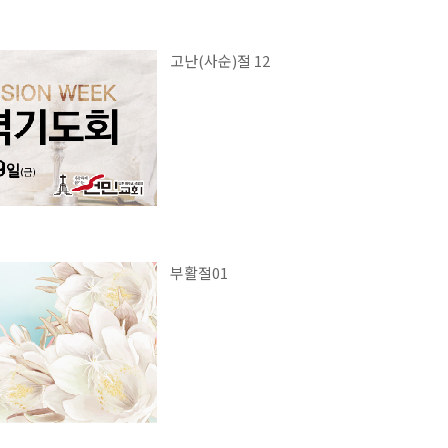
고난(사순)절 12
부활절01