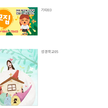
기타03
성경학교05