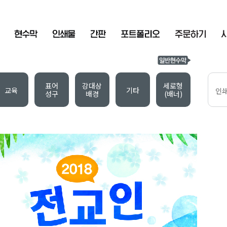
표어
강대상
세로형
교육
기타
인
성구
배경
(배너)