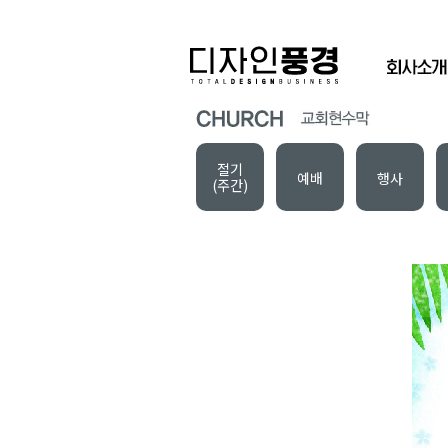
절기
예배
행사
(주간)