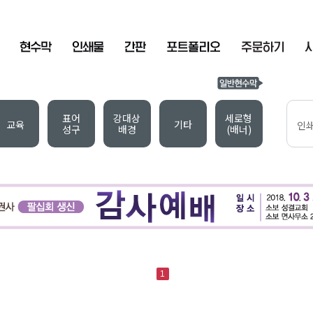
표어
강대상
세로형
교육
기타
인
성구
배경
(배너)
1