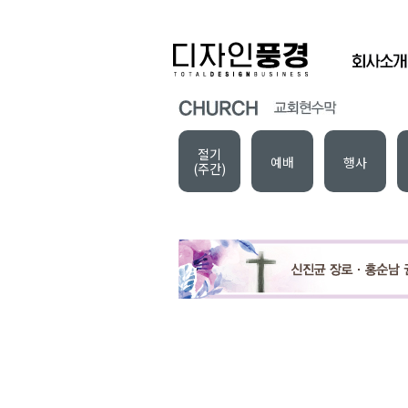
절기
예배
행사
(주간)