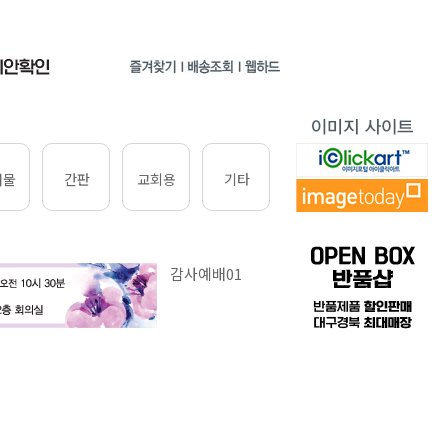
쇄물
간판
교회용
기타
감사예배01