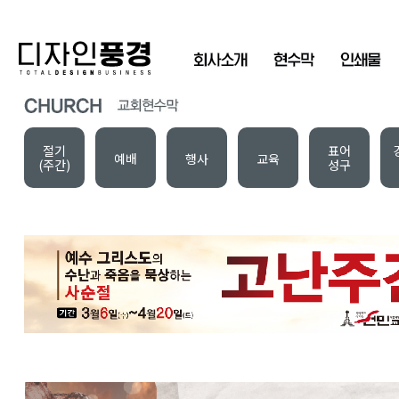
절기
표어
예배
행사
교육
(주간)
성구