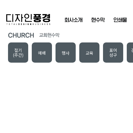
절기
표어
예배
행사
교육
(주간)
성구