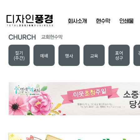
절기
표어
예배
행사
교육
(주간)
성구