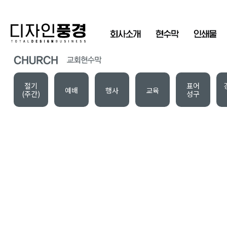
절기
표어
예배
행사
교육
(주간)
성구