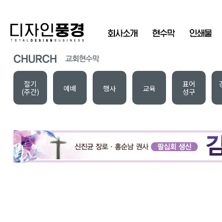
절기
표어
예배
행사
교육
(주간)
성구