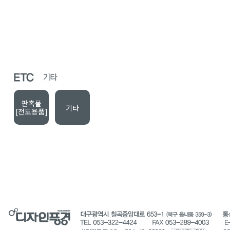
판촉물
기타
[전도용품]