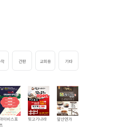
수막
간판
교회용
기타
아이비스포
뒷고기나라
앞산연가
츠