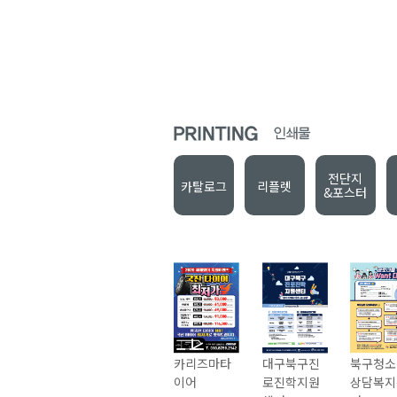
전단지
카탈로그
리플렛
&포스터
카리즈마타
대구북구진
북구청소
이어
로진학지원
상담복지