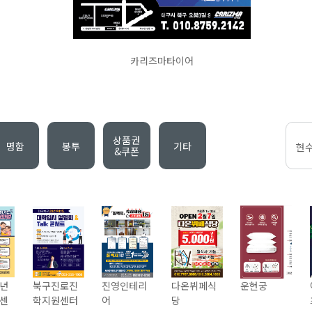
카리즈마타이어
상품권
명함
봉투
기타
현
&쿠폰
년
북구진로진
진영인테리
다온뷔페식
운현궁
센
학지원센터
어
당