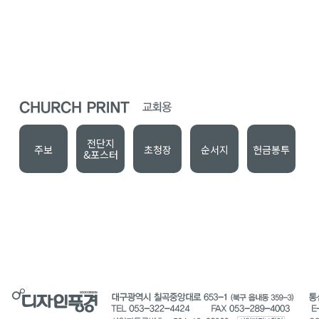
전단지
주보
초청장
순서지
헌금봉투
&포스터