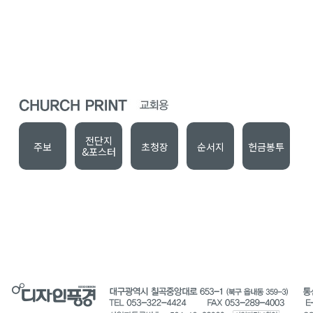
전단지
주보
초청장
순서지
헌금봉투
&포스터