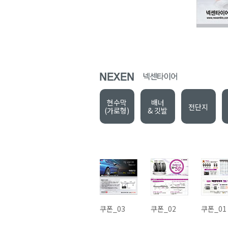
현수막
배너
전단지
(가로형)
& 깃발
쿠폰_03
쿠폰_02
쿠폰_01