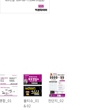
명함_01
물티슈_01
전단지_02
& 02