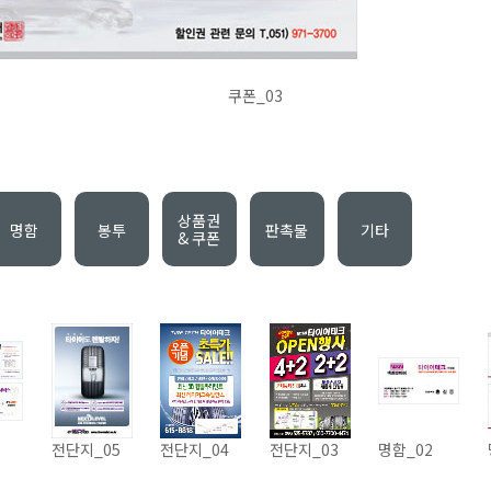
쿠폰_03
상품권
명함
봉투
판촉물
기타
& 쿠폰
전단지_05
전단지_04
전단지_03
명함_02