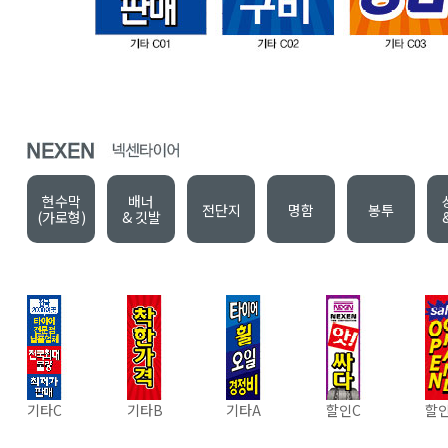
현수막
배너
전단지
명함
봉투
(가로형)
& 깃발
기타C
기타B
기타A
할인C
할