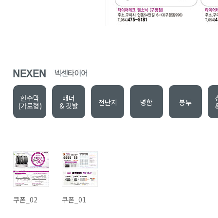
현수막
배너
전단지
명함
봉투
(가로형)
& 깃발
쿠폰_02
쿠폰_01