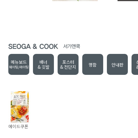
메뉴보드
배너
포스터
명함
안내판
& 깃발
& 전단지
웨이팅/라이팅
에이드쿠폰