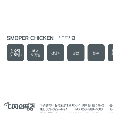
현수막
배너
전단지
명함
봉투
(가로형)
& 깃발