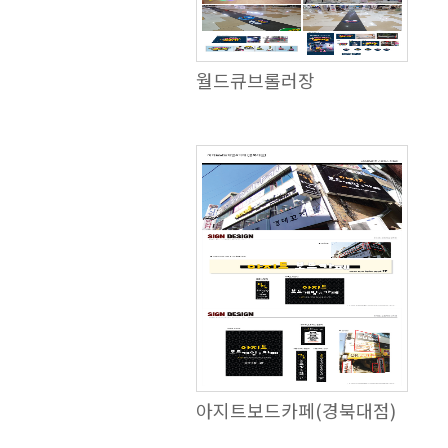
월드큐브롤러장
아지트보드카페(경북대점)