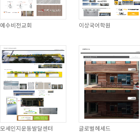
예수비전교회
이상국어학원
모세인지운동발달센터
글로벌헤세드