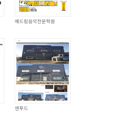
예드림음악전문학원
앤푸드