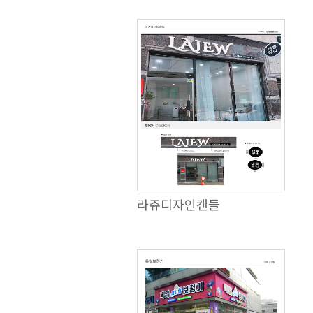
라쥬디자인캔들